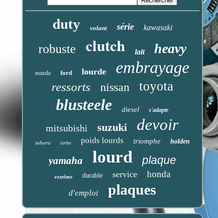
duty
série
kawasaki
volant
clutch
heavy
robuste
lait
embrayage
lourde
ford
mazda
toyota
ressorts
nissan
blusteele
diesel
s'adapte
devoir
suzuki
mitsubishi
poids lourds
triomphe
holden
subaru
turbo
lourd
plaque
yamaha
honda
service
durable
extrême
plaques
d'emploi