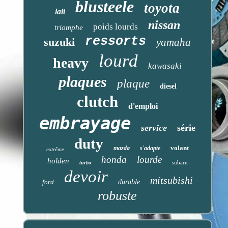
blusteele
toyota
lait
nissan
poids lourds
triomphe
ressorts
suzuki
yamaha
lourd
heavy
kawasaki
plaques
plaque
diesel
clutch
d'emploi
embrayage
service
série
duty
volant
mazda
s'adapte
extrême
honda
lourde
holden
subaru
turbo
devoir
mitsubishi
ford
durable
robuste