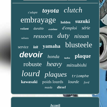
clutch
toyota
s'adapte
embrayage
suzuki
holden
série
d'emploi
volant
durable
extrême
duty
ressorts
nissan
subaru
blusteele
yamaha
service
lait
devoir
plaque
honda
turbo
heavy
robuste
mitsubishi
lourd
plaques
triomphe
lourde
kawasaki
poids lourds
ford
diesel
mazda
Accueil