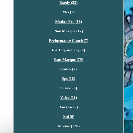
Exedy (23)
Mcs (7)
Motion Pro (18)
Non Marqué (17)
Performance Clutch (7)
Rix Engineering (6)
Sans Marque (79)
Sealey (7)
Sps (18)
Suzuki (8)
Valeo (11)
Xarrow (9)
Xtd (6)
Xtreme (126)