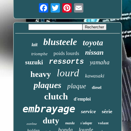
Email
blusteele
toyota
lait
nissan
poids lourds
triomphe
ressorts
suzuki
yamaha
lourd
heavy
kawasaki
plaques
plaque
diesel
clutch
d'emploi
embrayage
service
série
duty
volant
mazda
s'adapte
extrême
honda
lourde
holden