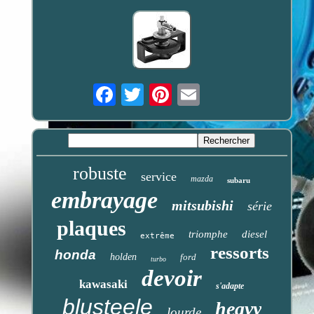
Email
robuste
service
mazda
subaru
embrayage
mitsubishi
série
plaques
triomphe
diesel
extrême
ressorts
honda
holden
ford
turbo
devoir
kawasaki
s'adapte
blusteele
heavy
lourde