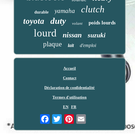
clutch
yamaha
durable
duty
toyota
poids lourds
volant
lourd
nissan
suzuki
plaque
lait
d'emploi
Accueil
Contact
Déclaration de confidentialité
Termes d'utilisation
EN
FR