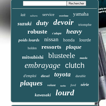
yamaha
service
lait
subaru
extrême
devoir
duty
suzuki
triomphe
heavy
robuste
s'adapte
nissan
honda
lourde
poids lourds
ressorts
plaque
holden
blusteele
mitsubishi
mazda
embrayage
clutch
toyota
d'emploi
diesel
durable
plaques
série
volant
ford
turbo
lourd
kawasaki