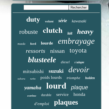
duty
série
kawasaki
volant
clutch
heavy
robuste
lait
embrayage
lourde
ford
mazda
toyota
ressorts
nissan
blusteele
diesel
s'adapte
devoir
suzuki
mitsubishi
poids lourds
triomphe
holden
subaru
turbo
lourd
plaque
yamaha
honda
service
durable
extrême
plaques
d'emploi