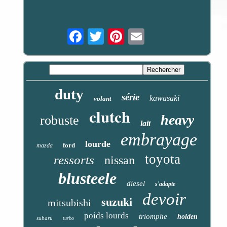
Email
duty
série
kawasaki
volant
clutch
heavy
robuste
lait
embrayage
lourde
ford
mazda
toyota
ressorts
nissan
blusteele
diesel
s'adapte
devoir
suzuki
mitsubishi
poids lourds
triomphe
holden
subaru
turbo