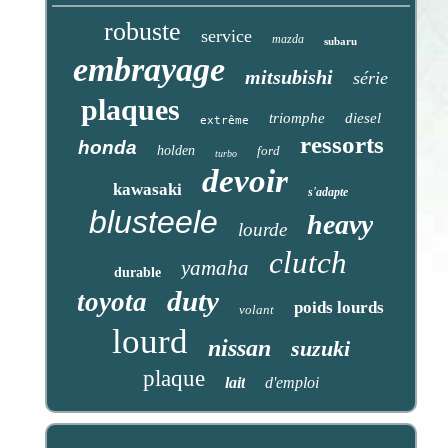
robuste
service
mazda
subaru
embrayage
mitsubishi
série
plaques
triomphe
diesel
extrême
ressorts
honda
holden
ford
turbo
devoir
kawasaki
s'adapte
blusteele
heavy
lourde
clutch
yamaha
durable
duty
toyota
poids lourds
volant
lourd
nissan
suzuki
plaque
lait
d'emploi