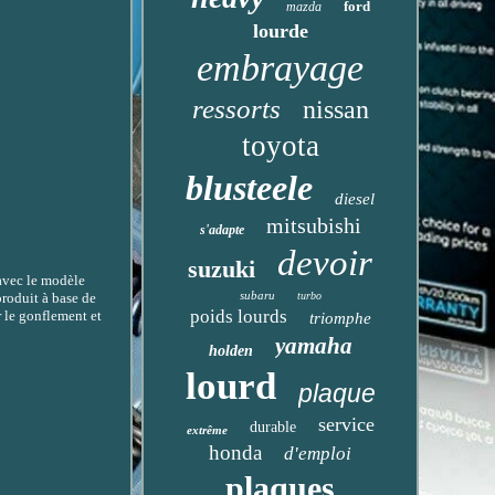
ford
mazda
lourde
embrayage
ressorts
nissan
toyota
blusteele
diesel
mitsubishi
s'adapte
devoir
suzuki
avec le modèle
subaru
roduit à base de
turbo
poids lourds
r le gonflement et
triomphe
yamaha
holden
lourd
plaque
service
durable
extrême
honda
d'emploi
plaques