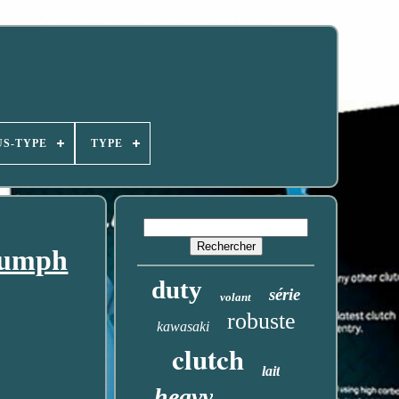
US-TYPE
TYPE
iumph
duty
série
volant
robuste
kawasaki
clutch
lait
heavy