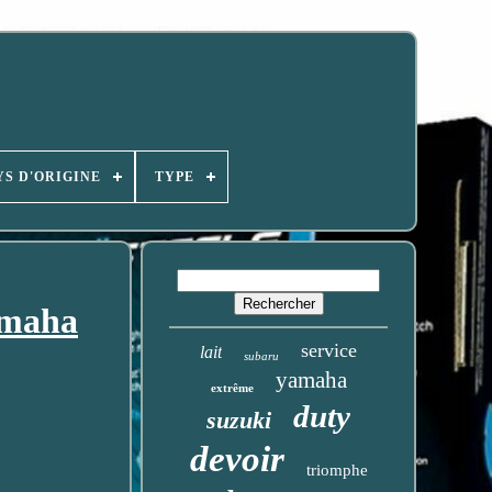
YS D'ORIGINE
TYPE
amaha
service
lait
subaru
yamaha
extrême
duty
suzuki
devoir
triomphe