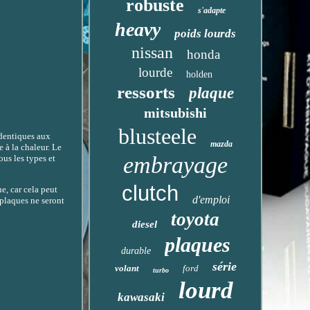
robuste
s'adapte
heavy
poids lourds
nissan
honda
lourde
holden
ressorts
plaque
mitsubishi
blusteele
identiques aux
mazda
 à la chaleur. Le
embrayage
us les types et
clutch
e, car cela peut
d'emploi
 plaques ne seront
toyota
diesel
plaques
durable
série
volant
ford
turbo
lourd
kawasaki