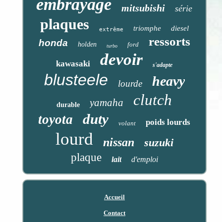
embrayage
mitsubishi
série
plaques
triomphe
diesel
extrême
ressorts
honda
holden
ford
turbo
devoir
kawasaki
s'adapte
blusteele
heavy
lourde
clutch
yamaha
durable
duty
toyota
poids lourds
volant
lourd
nissan
suzuki
plaque
lait
d'emploi
Accueil
Contact