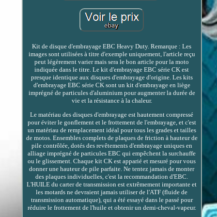
Kit de disque d'embrayage EBC Heavy Duty. Remarque : Les
images sont utilisées à titre d'exemple uniquement, l'article reçu
peut légèrement varier mais sera le bon article pour la moto
indiquée dans le titre. Le kit d'embrayage EBC série CK est
presque identique aux disques d'embrayage d'origine. Les kits
d'embrayage EBC série CK sont un kit d'embrayage en liège
imprégné de particules d'aluminium pour augmenter la durée de
vie et la résistance à la chaleur.
Le matériau des disques d'embrayage est hautement compressé
pour éviter le gonflement et le frottement de l'embrayage, et c'est
un matériau de remplacement idéal pour tous les grades et tailles
de motos. Ensembles complets de plaques de friction à hauteur de
pile contrôlée, dotés des revêtements d'embrayage uniques en
alliage imprégné de particules EBC qui empêchent la surchauffe
ou le glissement. Chaque kit CK est apparié et mesuré pour vous
donner une hauteur de pile parfaite. Ne tentez jamais de monter
des plaques individuelles, c'est la recommandation d'EBC.
L'HUILE du carter de transmission est extrêmement importante et
les motards ne devraient jamais utiliser de l'ATF (fluide de
transmission automatique), qui a été essayé dans le passé pour
réduire le frottement de l'huile et obtenir un demi-cheval-vapeur.