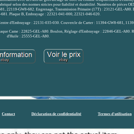
briqué selon des normes strictes pour fiabilité et durabilité. Numéros de pièces O
-681, 22119-GW8-682. Engrenage, Transmission Primaire (17T) : 23121-GEL-A80. D
681. Plaque B, Embrayage : 22321-041-000, 22321-046-020.
Centre d'Embrayage : 22131-035-030. Couvercle de Carter : 11394-GW8-681, 11
laque Came : 22825-GEL-A80. Boulon, Réglage d'Embrayage : 22846-GEL-A80. Re
d'Huile : 25555-GEL-A80.
Contact
Déclaration de confidentialité
Termes d'utilisation