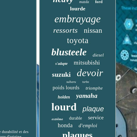
ford
mazda
lourde
embrayage
ressorts
nissan
toyota
blusteele
diesel
mitsubishi
s'adapte
devoir
suzuki
subaru
turbo
poids lourds
triomphe
yamaha
holden
lourd
plaque
service
durable
extrême
honda
d'emploi
durabilité et des
plaques
age d'origine.