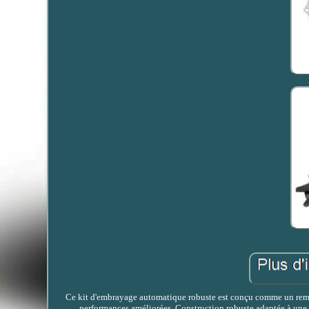
Ce kit d'embrayage automatique robuste est conçu comme un rempl
performances améliorées. Construction robuste adaptée à une