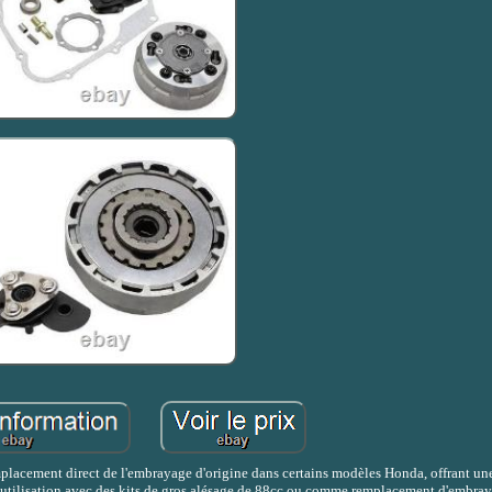
acement direct de l'embrayage d'origine dans certains modèles Honda, offrant une 
 utilisation avec des kits de gros alésage de 88cc ou comme remplacement d'embray