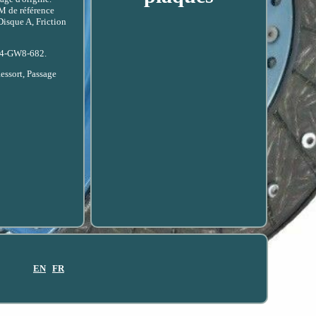
EM de référence
isque A, Friction
394-GW8-682.
ssort, Passage
EN
FR