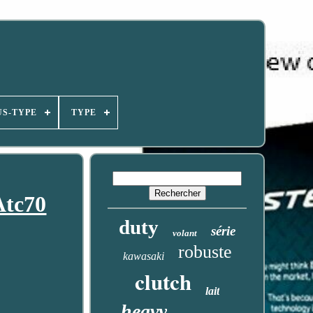
US-TYPE
TYPE
Atc70
duty
série
volant
robuste
kawasaki
clutch
lait
heavy