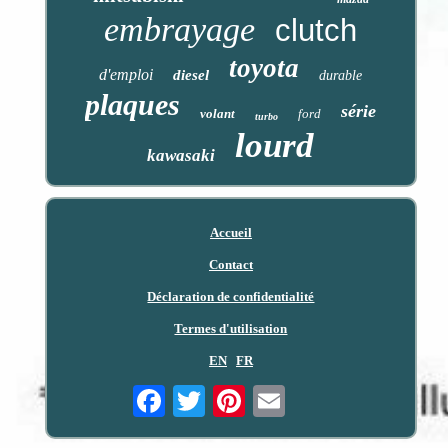
embrayage
clutch
toyota
d'emploi
diesel
durable
plaques
série
volant
ford
turbo
lourd
kawasaki
Accueil
Contact
Déclaration de confidentialité
Termes d'utilisation
EN
FR