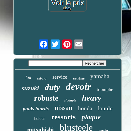
Email
yamaha
service
lait
subaru
extrême
devoir
duty
suzuki
triomphe
heavy
robuste
s'adapte
nissan
honda
lourde
poids lourds
ressorts
plaque
holden
blusteele
mitsubishi
mazda