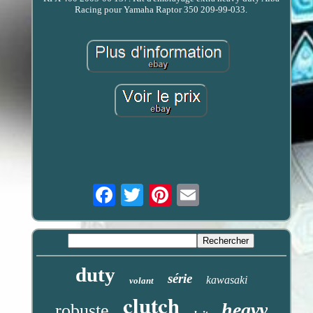
Racing pour Yamaha Raptor 350 209-99-033.
Email
duty
série
kawasaki
volant
clutch
heavy
robuste