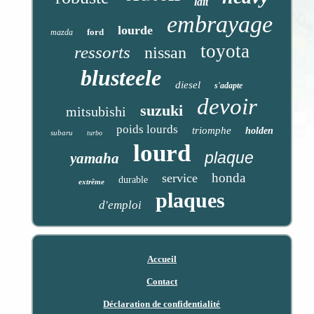
lait
embrayage
lourde
ford
mazda
toyota
ressorts
nissan
blusteele
diesel
s'adapte
devoir
suzuki
mitsubishi
poids lourds
triomphe
holden
subaru
turbo
lourd
plaque
yamaha
honda
service
durable
extrême
plaques
d'emploi
Accueil
Contact
Déclaration de confidentialité