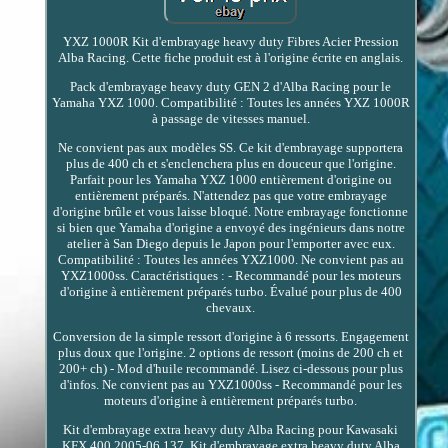
YXZ 1000R Kit d'embrayage heavy duty Fibres Acier Pression
Alba Racing. Cette fiche produit est à l'origine écrite en anglais.
Pack d'embrayage heavy duty GEN 2 d'Alba Racing pour le
Yamaha YXZ 1000. Compatibilité : Toutes les années YXZ 1000R
à passage de vitesses manuel.
Ne convient pas aux modèles SS. Ce kit d'embrayage supportera
plus de 400 ch et s'enclenchera plus en douceur que l'origine.
Parfait pour les Yamaha YXZ 1000 entièrement d'origine ou
entièrement préparés. N'attendez pas que votre embrayage
d'origine brûle et vous laisse bloqué. Notre embrayage fonctionne
si bien que Yamaha d'origine a envoyé des ingénieurs dans notre
atelier à San Diego depuis le Japon pour l'emporter avec eux.
Compatibilité : Toutes les années YXZ1000. Ne convient pas au
YXZ1000ss. Caractéristiques : - Recommandé pour les moteurs
d'origine à entièrement préparés turbo. Évalué pour plus de 400
chevaux.
Conversion de la simple ressort d'origine à 6 ressorts. Engagement
plus doux que l'origine. 2 options de ressort (moins de 200 ch et
200+ ch) - Mod d'huile recommandé. Lisez ci-dessous pour plus
d'infos. Ne convient pas au YXZ1000ss - Recommandé pour les
moteurs d'origine à entièrement préparés turbo.
Kit d'embrayage extra heavy duty Alba Racing pour Kawasaki
KFX 400 2005-06 137. Kit d'embrayage extra heavy duty Alba