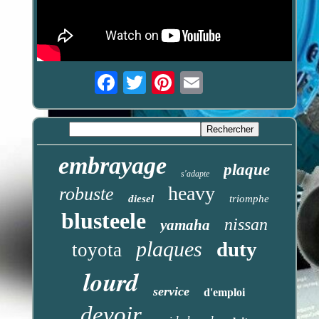
Email
embrayage
plaque
s'adapte
heavy
robuste
diesel
triomphe
blusteele
nissan
yamaha
plaques
duty
toyota
lourd
service
d'emploi
devoir