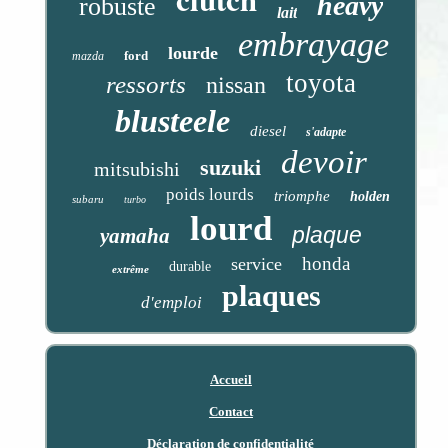
heavy
robuste
lait
embrayage
lourde
ford
mazda
toyota
ressorts
nissan
blusteele
diesel
s'adapte
devoir
suzuki
mitsubishi
poids lourds
triomphe
holden
subaru
turbo
lourd
plaque
yamaha
honda
service
durable
extrême
plaques
d'emploi
Accueil
Contact
Déclaration de confidentialité