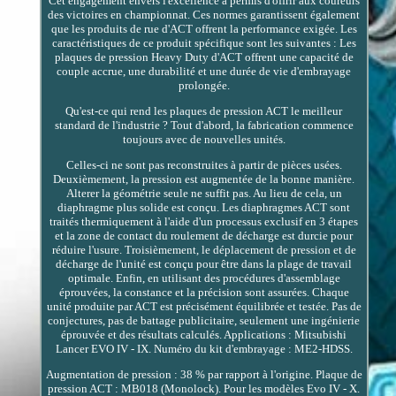
Cet engagement envers l'excellence a permis d'offrir aux coureurs
des victoires en championnat. Ces normes garantissent également
que les produits de rue d'ACT offrent la performance exigée. Les
caractéristiques de ce produit spécifique sont les suivantes : Les
plaques de pression Heavy Duty d'ACT offrent une capacité de
couple accrue, une durabilité et une durée de vie d'embrayage
prolongée.
Qu'est-ce qui rend les plaques de pression ACT le meilleur
standard de l'industrie ? Tout d'abord, la fabrication commence
toujours avec de nouvelles unités.
Celles-ci ne sont pas reconstruites à partir de pièces usées.
Deuxièmement, la pression est augmentée de la bonne manière.
Alterer la géométrie seule ne suffit pas. Au lieu de cela, un
diaphragme plus solide est conçu. Les diaphragmes ACT sont
traités thermiquement à l'aide d'un processus exclusif en 3 étapes
et la zone de contact du roulement de décharge est durcie pour
réduire l'usure. Troisièmement, le déplacement de pression et de
décharge de l'unité est conçu pour être dans la plage de travail
optimale. Enfin, en utilisant des procédures d'assemblage
éprouvées, la constance et la précision sont assurées. Chaque
unité produite par ACT est précisément équilibrée et testée. Pas de
conjectures, pas de battage publicitaire, seulement une ingénierie
éprouvée et des résultats calculés. Applications : Mitsubishi
Lancer EVO IV - IX. Numéro du kit d'embrayage : ME2-HDSS.
Augmentation de pression : 38 % par rapport à l'origine. Plaque de
pression ACT : MB018 (Monolock). Pour les modèles Evo IV - X.