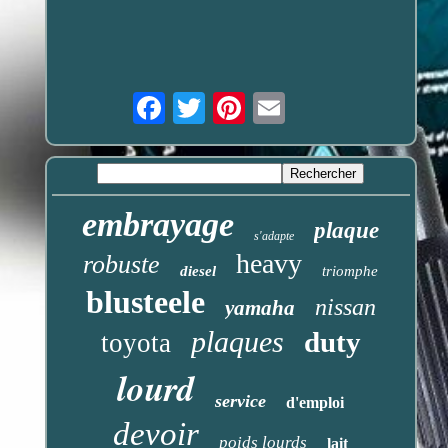
Email
embrayage
plaque
s'adapte
heavy
robuste
diesel
triomphe
blusteele
nissan
yamaha
plaques
duty
toyota
lourd
service
d'emploi
devoir
poids lourds
lait