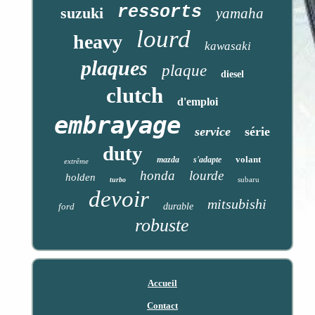
ressorts
suzuki
yamaha
lourd
heavy
kawasaki
plaques
plaque
diesel
clutch
d'emploi
embrayage
service
série
duty
volant
mazda
s'adapte
extrême
honda
lourde
holden
subaru
turbo
devoir
mitsubishi
ford
durable
robuste
Accueil
Contact