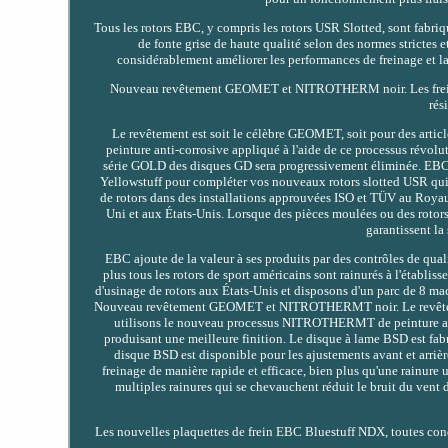
Tous les rotors EBC, y compris les rotors USR Slotted, sont fabri
de fonte grise de haute qualité selon des normes strictes 
considérablement améliorer les performances de freinage et la l
Nouveau revêtement GEOMET et NITROTHERM noir. Les freins 
rés
Le revêtement est soit le célèbre GEOMET, soit pour des arti
peinture anti-corrosive appliqué à l'aide de ce processus révol
série GOLD des disques GD sera progressivement éliminée. EBC r
Yellowstuff pour compléter vos nouveaux rotors slotted USR qui
de rotors dans des installations approuvées ISO et TÜV au Royaum
Uni et aux États-Unis. Lorsque des pièces moulées ou des rotors 
garantissent la
EBC ajoute de la valeur à ses produits par des contrôles de qual
plus tous les rotors de sport américains sont rainurés à l'établ
d'usinage de rotors aux États-Unis et disposons d'un parc de 8 ma
Nouveau revêtement GEOMET et NITROTHERMT noir. Le revêtement 
utilisons le nouveau processus NITROTHERMT de peinture anti-
produisant une meilleure finition. Le disque à lame BSD est fa
disque BSD est disponible pour les ajustements avant et arriè
freinage de manière rapide et efficace, bien plus qu'une rainure un
multiples rainures qui se chevauchent réduit le bruit du ven
Les nouvelles plaquettes de frein EBC Bluestuff NDX, toutes conq