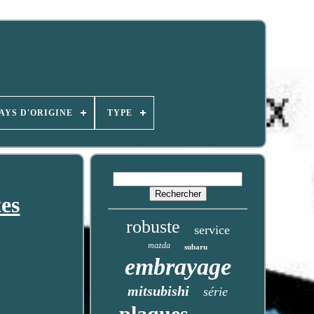
AYS D'ORIGINE
TYPE
es
robuste
service
mazda
subaru
embrayage
mitsubishi
série
plaques