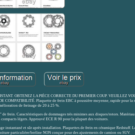
STANT. OBTENEZ LA PIÈCE CORRECTE DU PREMIER COUP. VEUILLEZ VO
ATIBILITÉ. Plaquette de frein EBC à poussière moyenne, rapide pour la r
mélioration de freinage de 20 à 25 %.
te" de frein. Caractéristiques de dommages très minimes aux disques/rotors. Matériau
s compacts légers. Approuvé ECE R 90 pour la plupart des voitures.
ge instantané et sûr après installation. Plaquettes de frein en céramique Redstuff. L
 voiture particulière/berline NON conçue pour des ajustements de camion ou SUV.