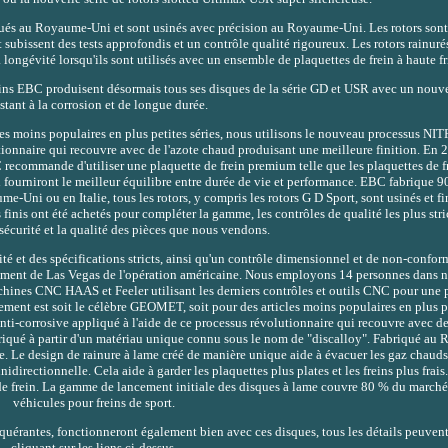
qués au Royaume-Uni et sont usinés avec précision au Royaume-Uni. Les rotors sont 
et subissent des tests approfondis et un contrôle qualité rigoureux. Les rotors rainur
ongévité lorsqu'ils sont utilisés avec un ensemble de plaquettes de frein à haute fri
EBC produisent désormais tous ses disques de la série GD et USR avec un nouv
istant à la corrosion et de longue durée.
cles moins populaires en plus petites séries, nous utilisons le nouveau processus
utionnaire qui recouvre avec de l'azote chaud produisant une meilleure finition. En 
ecommande d'utiliser une plaquette de frein premium telle que les plaquettes de f
 fourniront le meilleur équilibre entre durée de vie et performance. EBC fabrique
e-Uni ou en Italie, tous les rotors, y compris les rotors G D Sport, sont usinés et 
finis ont été achetés pour compléter la gamme, les contrôles de qualité les plus str
 sécurité et la qualité des pièces que nous vendons.
ité et des spécifications stricts, ainsi qu'un contrôle dimensionnel et de non-confor
issement de Las Vegas de l'opération américaine. Nous employons 14 personnes dans n
chines CNC HAAS et Feeler utilisant les derniers contrôles et outils CNC pour une 
est soit le célèbre GEOMET, soit pour des articles moins populaires en plus pet
corrosive appliqué à l'aide de ce processus révolutionnaire qui recouvre avec de
briqué à partir d'un matériau unique connu sous le nom de "discalloy". Fabriqué au
re. Le design de rainure à lame créé de manière unique aide à évacuer les gaz chauds
idirectionnelle. Cela aide à garder les plaquettes plus plates et les freins plus frais
t de frein. La gamme de lancement initiale des disques à lame couvre 80 % du march
véhicules pour freins de sport.
uérantes, fonctionneront également bien avec ces disques, tous les détails peuvent
cliquant sur les liens ci-dessus.