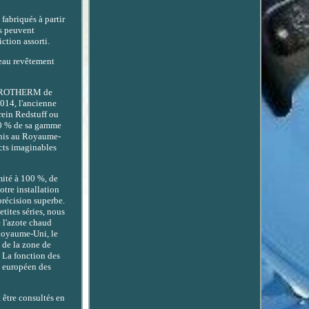
fabriqués à partir
és peuvent
ction assorti.
eau revêtement
 NITROTHERM de
2014, l'ancienne
rein Redstuff ou
 90 % de sa gamme
finis au Royaume-
icts imaginables
mité à 100 %, de
otre installation
précision superbe.
ites séries, nous
 l'azote chaud
 Royaume-Uni, le
 de la zone de
. La fonction des
é européen des
 être consultés en