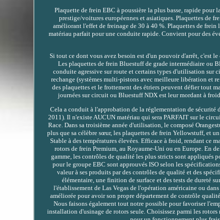
Plaquette de frein EBC à poussière la plus basse, rapide pour 
prestige/voitures européennes et asiatiques. Plaquettes de frei
améliorant l'effet de freinage de 30 à 40 %. Plaquettes de frein l
matériau parfait pour une conduite rapide. Convient pour des évé
Si tout ce dont vous avez besoin est d'un pouvoir d'arrêt, c'est l
Les plaquettes de frein Bluestuff de grade intermédiaire ou Bl
conduite agressive sur route et certains types d'utilisation sur 
rechange (systèmes multi-pistons avec meilleure libération et refr
des plaquettes et le frottement des étriers peuvent défier tout 
journées sur circuit ou Bluestuff NDX est leur mordant à froid
Cela a conduit à l'approbation de la réglementation de sécurité d
2011). Il n'existe AUCUN matériau qui sera PARFAIT sur le circuit
Race. Dans sa troisième année d'utilisation, le composé Orangest
plus que sa célèbre sœur, les plaquettes de frein Yellowstuff, et 
Stable à des températures élevées. Efficace à froid, rendant ce m
rotors de frein Premium, au Royaume-Uni ou en Europe. En dehor
gamme, les contrôles de qualité les plus stricts sont appliqués p
pour le groupe EBC sont approuvés ISO selon les spécifications 
valeur à ses produits par des contrôles de qualité et des spéc
élémentaire, une finition de surface et des tests de dureté s
l'établissement de Las Vegas de l'opération américaine ou dan
améliorée pour avoir son propre département de contrôle qualité, 
Nous faisons également tout notre possible pour favoriser l'em
installation d'usinage de rotors seule. Choisissez parmi les rotor
pour un fonctionnement plus frais