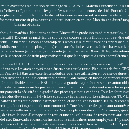
la route avec une amélioration de freinage de 20 à 25 %. Matériau superbe pour les 
n Yellowstuff pour la route, les journées sur circuit et la course de drift. Formule à 
es plus rapides pour la route, le drift et les courses sur circuit. Aucune décoloration 
nements sur circuit plus courts et une utilisation en course. Matériau de dureté mo
bien au pédalier.
e choix du matériau. Plaquettes de frein Bluestuff de grade intermédiaire pour les jour
uestuff NDX sont un matériau de sport et de course à haute friction qui peut être ut
circuit. Le matériau a connu beaucoup de succès sur le circuit avec des étriers de qua
oidissement et rotors plus grands) et un succès limité avec des étriers basés sur la r
matériau de freinage. Le plus grand avantage des plaquettes Bluestuff de grade interm
 et leur sensation de frein progressive ainsi que leur capacité à arrêter complètemen
es freins ECE R90 qui est maintenant terminée et les certificats sont en cours d'obte
 dans tous les anciens systèmes d'étriers basés sur la route. Plaquettes de frein EB
uff s'est révélé être une excellente solution pour une utilisation en course de duré
un excellent choix pour la conduite sur circuit. Bon rodage en raison de surfaces préc
atériau utilisable sur route. EBC fabrique la grande majorité de ses rotors automobil
s de ces sources où les pièces moulées ou les rotors finis doivent être achetés po
our garantir la sécurité et la qualité des pièces que nous vendons. Tous les fournis
les plus élevées et ont été visités et approuvés par les autorités allemandes TUV. 
ifications stricts et un contrôle dimensionnel et de non-conformité à 100 %, y compr
ur chaque lot et inspection de non-conformité. Tous les rotors de sport sont rainurés 
s notre nouvelle installation de rotors à Northampton employant 32 personnes, qui 
des installations d'usinage et de test, et une nouvelle usine de revêtement anti-cor
ploi aux États-Unis et dans nos installations américaines, nous employons 14 perso
s non percés EBC ou les rotors de sport dans deux choix - la série de rotors G D Sport
 ou la nouvelle série de rotors slotted Ultimax USR super silencieuse.