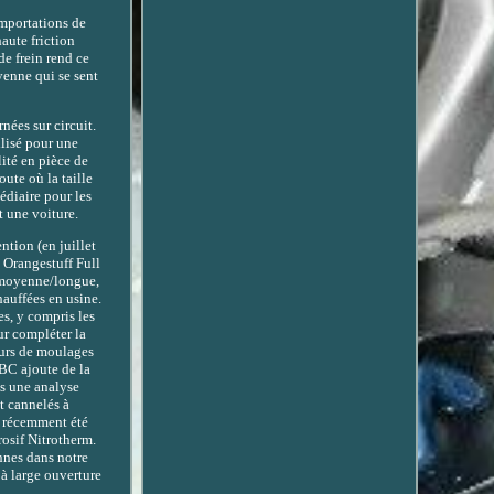
importations de
haute friction
de frein rend ce
yenne qui se sent
nées sur circuit.
ilisé pour une
lité en pièce de
oute où la taille
édiaire pour les
t une voiture.
ntion (en juillet
C Orangestuff Full
e moyenne/longue,
hauffées en usine.
es, y compris les
ur compléter la
seurs de moulages
EBC ajoute de la
is une analyse
et cannelés à
a récemment été
rosif Nitrotherm.
nnes dans notre
 à large ouverture