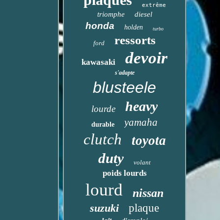
extrême
triomphe
diesel
honda
holden
turbo
ressorts
ford
devoir
kawasaki
s'adapte
blusteele
heavy
lourde
yamaha
durable
clutch
toyota
duty
volant
poids lourds
lourd
nissan
suzuki
plaque