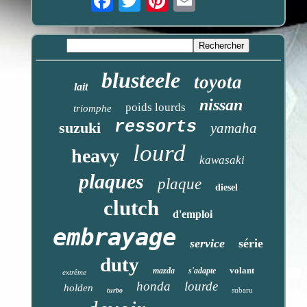
blusteele
toyota
lait
nissan
poids lourds
triomphe
ressorts
suzuki
yamaha
lourd
heavy
kawasaki
plaques
plaque
diesel
clutch
d'emploi
embrayage
service
série
duty
volant
mazda
s'adapte
extrême
honda
lourde
holden
subaru
turbo