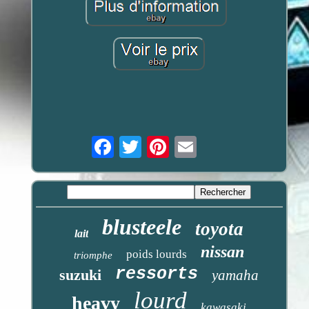
Email
blusteele
toyota
lait
nissan
poids lourds
triomphe
ressorts
suzuki
yamaha
lourd
heavy
kawasaki