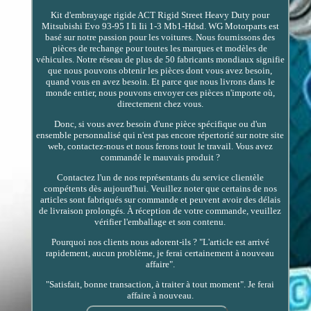
Kit d'embrayage rigide ACT Rigid Street Heavy Duty pour
Mitsubishi Evo 93-95 I Ii Iii 1-3 Mb1-Hdsd. WG Motorparts est
basé sur notre passion pour les voitures. Nous fournissons des
pièces de rechange pour toutes les marques et modèles de
véhicules. Notre réseau de plus de 50 fabricants mondiaux signifie
que nous pouvons obtenir les pièces dont vous avez besoin,
quand vous en avez besoin. Et parce que nous livrons dans le
monde entier, nous pouvons envoyer ces pièces n'importe où,
directement chez vous.
Donc, si vous avez besoin d'une pièce spécifique ou d'un
ensemble personnalisé qui n'est pas encore répertorié sur notre site
web, contactez-nous et nous ferons tout le travail. Vous avez
commandé le mauvais produit ?
Contactez l'un de nos représentants du service clientèle
compétents dès aujourd'hui. Veuillez noter que certains de nos
articles sont fabriqués sur commande et peuvent avoir des délais
de livraison prolongés. À réception de votre commande, veuillez
vérifier l'emballage et son contenu.
Pourquoi nos clients nous adorent-ils ? "L'article est arrivé
rapidement, aucun problème, je ferai certainement à nouveau
affaire".
"Satisfait, bonne transaction, à traiter à tout moment". Je ferai
affaire à nouveau.