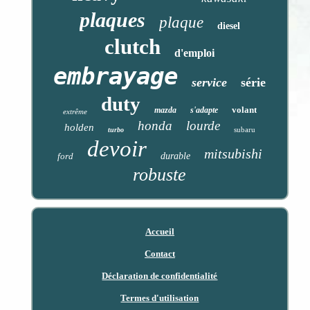
plaques
plaque
diesel
clutch
d'emploi
embrayage
service
série
duty
volant
mazda
s'adapte
extrême
honda
lourde
holden
subaru
turbo
devoir
mitsubishi
ford
durable
robuste
Accueil
Contact
Déclaration de confidentialité
Termes d'utilisation