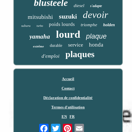
blusteele
diesel
s'adapte
devoir
suzuki
mitsubishi
poids lourds
triomphe
holden
subaru
turbo
lourd
plaque
yamaha
honda
service
durable
extrême
plaques
d'emploi
Accueil
Contact
Déclaration de confidentialité
Termes d'utilisation
EN
FR