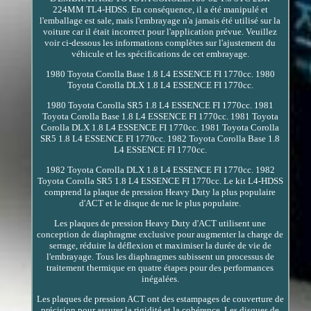
224MM TL4-HDSS. En conséquence, il a été manipulé et
l'emballage est sale, mais l'embrayage n'a jamais été utilisé sur la
voiture car il était incorrect pour l'application prévue. Veuillez
voir ci-dessous les informations complètes sur l'ajustement du
véhicule et les spécifications de cet embrayage.
1980 Toyota Corolla Base 1.8 L4 ESSENCE FI 1770cc. 1980
Toyota Corolla DLX 1.8 L4 ESSENCE FI 1770cc.
1980 Toyota Corolla SR5 1.8 L4 ESSENCE FI 1770cc. 1981
Toyota Corolla Base 1.8 L4 ESSENCE FI 1770cc. 1981 Toyota
Corolla DLX 1.8 L4 ESSENCE FI 1770cc. 1981 Toyota Corolla
SR5 1.8 L4 ESSENCE FI 1770cc. 1982 Toyota Corolla Base 1.8
L4 ESSENCE FI 1770cc.
1982 Toyota Corolla DLX 1.8 L4 ESSENCE FI 1770cc. 1982
Toyota Corolla SR5 1.8 L4 ESSENCE FI 1770cc. Le kit L4-HDSS
comprend la plaque de pression Heavy Duty la plus populaire
d'ACT et le disque de rue le plus populaire.
Les plaques de pression Heavy Duty d'ACT utilisent une
conception de diaphragme exclusive pour augmenter la charge de
serrage, réduire la déflexion et maximiser la durée de vie de
l'embrayage. Tous les diaphragmes subissent un processus de
traitement thermique en quatre étapes pour des performances
inégalées.
Les plaques de pression ACT ont des estampages de couverture de
précision pour assurer la rigidité et la cohérence. Les disques de