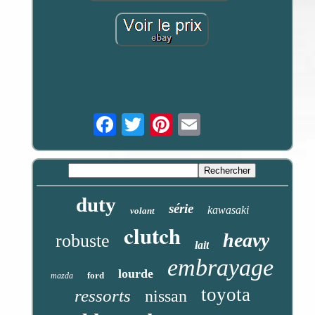
Email
duty
série
kawasaki
volant
clutch
heavy
robuste
lait
embrayage
lourde
ford
mazda
toyota
ressorts
nissan