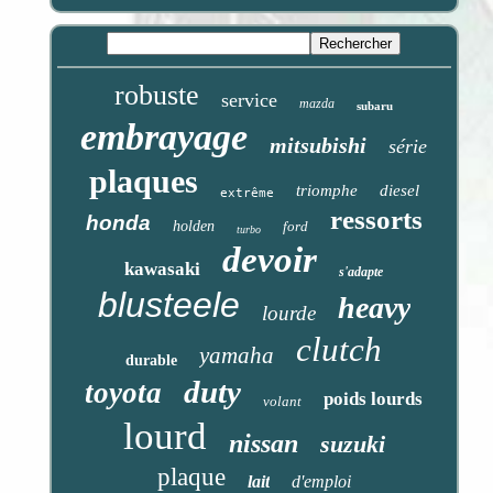
robuste
service
mazda
subaru
embrayage
mitsubishi
série
plaques
triomphe
diesel
extrême
ressorts
honda
holden
ford
turbo
devoir
kawasaki
s'adapte
blusteele
heavy
lourde
clutch
yamaha
durable
duty
toyota
poids lourds
volant
lourd
nissan
suzuki
plaque
lait
d'emploi