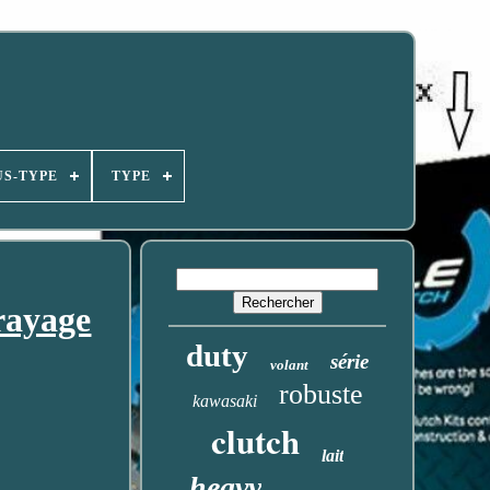
US-TYPE
TYPE
rayage
duty
série
volant
robuste
kawasaki
clutch
lait
heavy