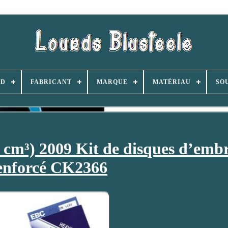
ND
FABRICANT
MARQUE
MATÉRIAU
SO
m³) 2009 Kit de disques d’emb
enforcé CK2366