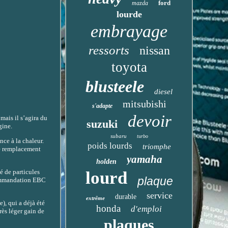
ford
mazda
lourde
embrayage
ressorts
nissan
toyota
blusteele
diesel
mitsubishi
s'adapte
devoir
mais il s’agira du
suzuki
gine.
subaru
turbo
ce à la chaleur.
poids lourds
triomphe
de remplacement
yamaha
holden
é de particules
lourd
plaque
ecommandation EBC
service
durable
extrême
), qui a déjà été
honda
d'emploi
rès léger gain de
plaques