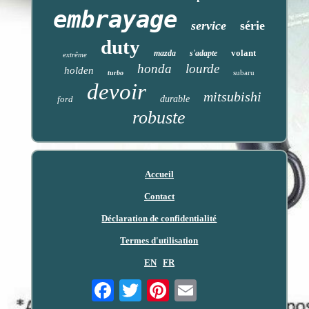
embrayage
service
série
duty
volant
mazda
s'adapte
extrême
honda
lourde
holden
subaru
turbo
devoir
mitsubishi
ford
durable
robuste
Accueil
Contact
Déclaration de confidentialité
Termes d'utilisation
EN
FR