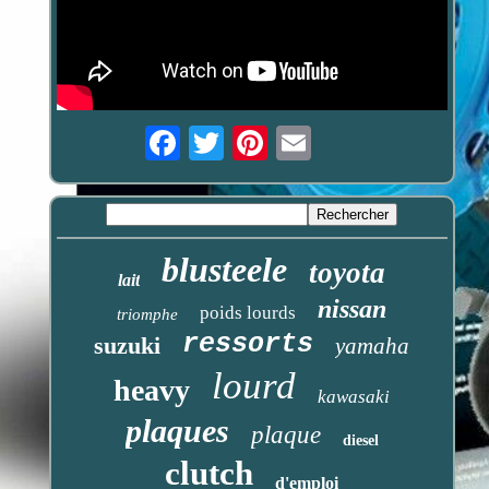
Email
blusteele
toyota
lait
nissan
poids lourds
triomphe
ressorts
suzuki
yamaha
lourd
heavy
kawasaki
plaques
plaque
diesel
clutch
d'emploi