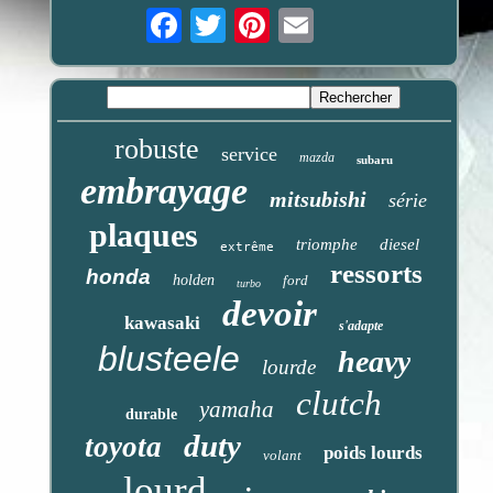
Email
robuste
service
mazda
subaru
embrayage
mitsubishi
série
plaques
triomphe
diesel
extrême
ressorts
honda
holden
ford
turbo
devoir
kawasaki
s'adapte
blusteele
heavy
lourde
clutch
yamaha
durable
duty
toyota
poids lourds
volant
lourd