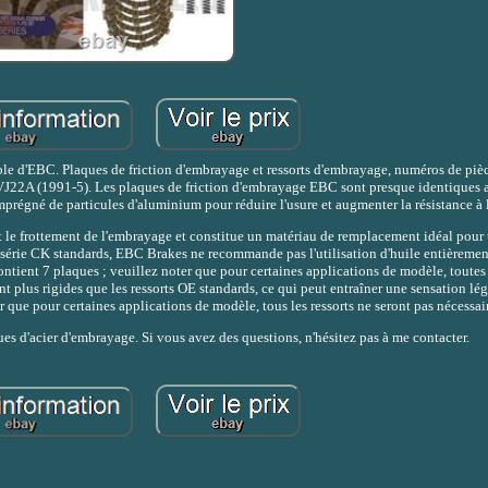
mble d'EBC. Plaques de friction d'embrayage et ressorts d'embrayage, numéros de pi
VJ22A (1991-5). Les plaques de friction d'embrayage EBC sont presque identiques 
mprégné de particules d'aluminium pour réduire l'usure et augmenter la résistance à l
 le frottement de l'embrayage et constitue un matériau de remplacement idéal pour t
 la série CK standards, EBC Brakes ne recommande pas l'utilisation d'huile entièreme
ontient 7 plaques ; veuillez noter que pour certaines applications de modèle, toutes
t plus rigides que les ressorts OE standards, ce qui peut entraîner une sensation lé
er que pour certaines applications de modèle, tous les ressorts ne seront pas nécessai
ques d'acier d'embrayage. Si vous avez des questions, n'hésitez pas à me contacter.