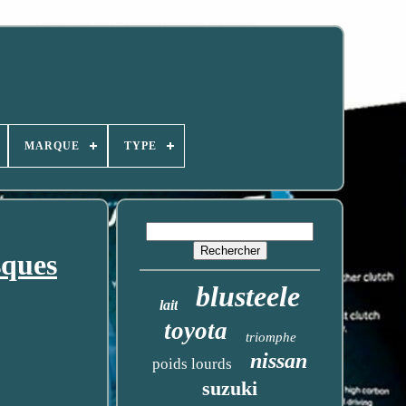
MARQUE
TYPE
sques
blusteele
lait
toyota
triomphe
nissan
poids lourds
suzuki