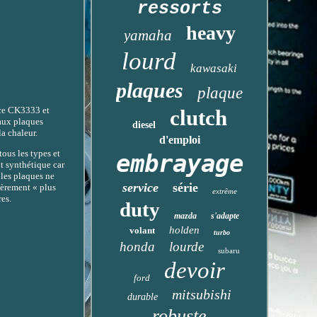
ressorts
heavy
yamaha
lourd
kawasaki
plaques
plaque
èce CK3333 et
clutch
aux plaques
diesel
a chaleur.
d'emploi
ous les types et
embrayage
nt synthétique car
 les plaques ne
service
série
gèrement « plus
extrême
res.
duty
mazda
s'adapte
holden
volant
turbo
honda
lourde
subaru
devoir
ford
mitsubishi
durable
robuste