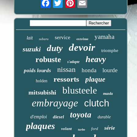
Email
yamaha
service
lait
subaru
extrême
devoir
duty
suzuki
triomphe
heavy
robuste
s'adapte
nissan
honda
lourde
poids lourds
ressorts
plaque
holden
blusteele
mitsubishi
mazda
embrayage
clutch
toyota
d'emploi
diesel
durable
plaques
série
volant
ford
turbo