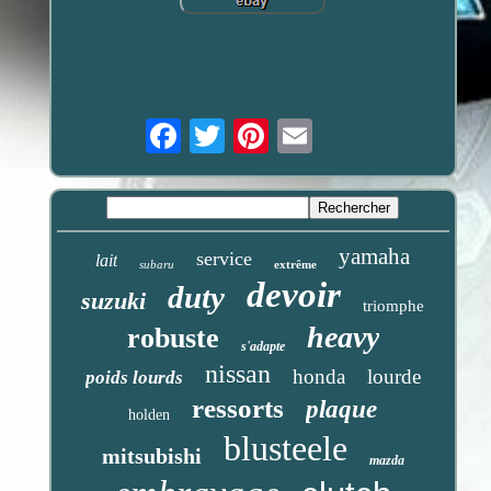
Email
yamaha
service
lait
subaru
extrême
devoir
duty
suzuki
triomphe
heavy
robuste
s'adapte
nissan
honda
lourde
poids lourds
ressorts
plaque
holden
blusteele
mitsubishi
mazda