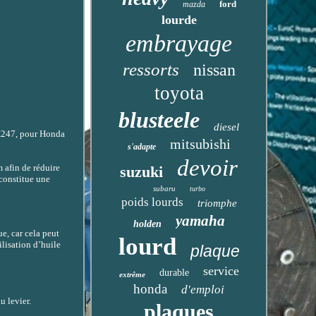
ford
mazda
lourde
embrayage
ressorts
nissan
toyota
blusteele
diesel
SK247, pour Honda
mitsubishi
s'adapte
devoir
 afin de réduire
suzuki
 constitue une
subaru
turbo
poids lourds
triomphe
yamaha
holden
e, car cela peut
lourd
lisation d’huile
plaque
service
durable
extrême
honda
d'emploi
u levier.
plaques