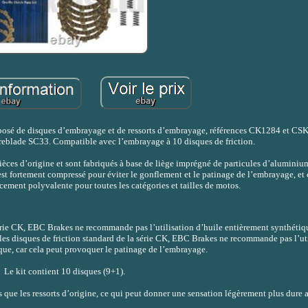
mposé de disques d’embrayage et de ressorts d’embrayage, références CK1284 et C
blade SC33. Compatible avec l’embrayage à 10 disques de friction.
es d’origine et sont fabriqués à base de liège imprégné de particules d’aluminium
 est fortement compressé pour éviter le gonflement et le patinage de l’embrayage, et
cement polyvalente pour toutes les catégories et tailles de motos.
 série CK, EBC Brakes ne recommande pas l’utilisation d’huile entièrement synthétiqu
les disques de friction standard de la série CK, EBC Brakes ne recommande pas l’uti
que, car cela peut provoquer le patinage de l’embrayage.
Le kit contient 10 disques (9+1).
que les ressorts d’origine, ce qui peut donner une sensation légèrement plus dure a