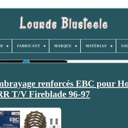
ND
FABRICANT
MARQUE
MATÉRIAU
SO
’embrayage renforcés EBC pour H
 T/V Fireblade 96-97