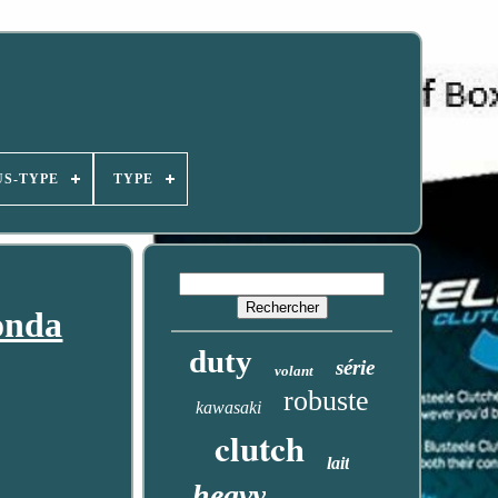
US-TYPE
TYPE
onda
duty
série
volant
robuste
kawasaki
clutch
lait
heavy