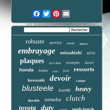
Email
robuste
service
mazda
subaru
embrayage
mitsubishi
série
plaques
triomphe
diesel
extrême
ressorts
honda
holden
ford
turbo
devoir
kawasaki
s'adapte
blusteele
heavy
lourde
clutch
yamaha
durable
duty
toyota
poids lourds
volant