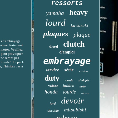
ressorts
heavy
yamaha
lourd
kawasaki
plaques
plaque
ues d'embrayage
clutch
iau est fortement
diesel
e motos. Veuillez
d'emploi
la peut provoquer
embrayage
 ne seront pas
s lourde". Le pack
, n'hésitez pas à
service
série
extrême
duty
mazda
s'adapte
holden
volant
turbo
honda
lourde
subaru
devoir
ford
mitsubishi
durable
robuste