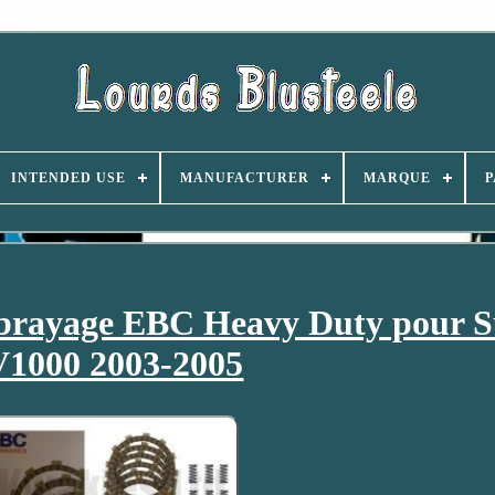
INTENDED USE
MANUFACTURER
MARQUE
P
embrayage EBC Heavy Duty pour 
1000 2003-2005