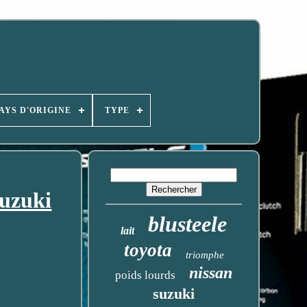
AYS D'ORIGINE
TYPE
Suzuki
blusteele
lait
toyota
triomphe
nissan
poids lourds
suzuki