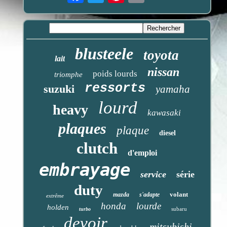
blusteele
toyota
lait
nissan
poids lourds
triomphe
ressorts
suzuki
yamaha
lourd
heavy
kawasaki
plaques
plaque
diesel
clutch
d'emploi
embrayage
service
série
duty
volant
mazda
s'adapte
extrême
honda
lourde
holden
subaru
turbo
devoir
mitsubishi