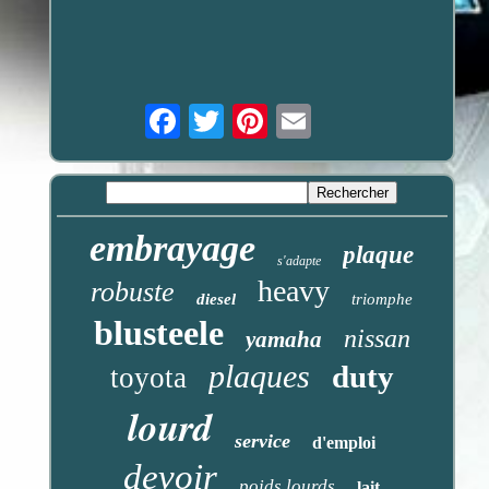
Email
embrayage
plaque
s'adapte
heavy
robuste
diesel
triomphe
blusteele
nissan
yamaha
plaques
duty
toyota
lourd
service
d'emploi
devoir
poids lourds
lait