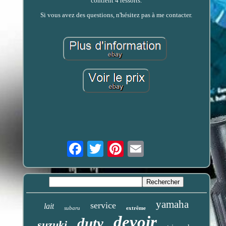
contient 4 ressorts.
Si vous avez des questions, n'hésitez pas à me contacter.
Email
yamaha
service
lait
subaru
extrême
devoir
duty
suzuki