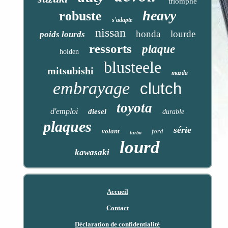
triomphe
heavy
robuste
s'adapte
nissan
honda
lourde
poids lourds
ressorts
plaque
holden
blusteele
mitsubishi
mazda
embrayage
clutch
toyota
d'emploi
diesel
durable
plaques
série
volant
ford
turbo
lourd
kawasaki
Accueil
Contact
Déclaration de confidentialité