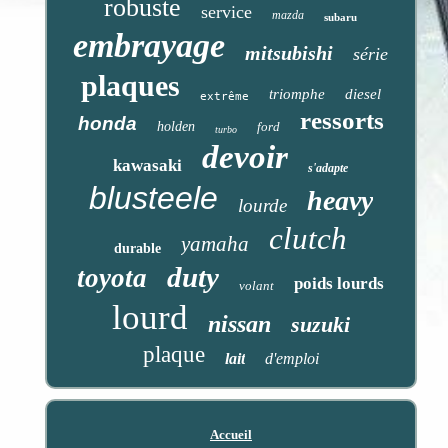
robuste
service
mazda
subaru
embrayage
mitsubishi
série
plaques
triomphe
diesel
extrême
ressorts
honda
holden
ford
turbo
devoir
kawasaki
s'adapte
blusteele
heavy
lourde
clutch
yamaha
durable
duty
toyota
poids lourds
volant
lourd
nissan
suzuki
plaque
lait
d'emploi
Accueil