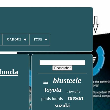
MARQUE
TYPE
Honda
blusteele
lait
toyota
triomphe
nissan
poids lourds
suzuki