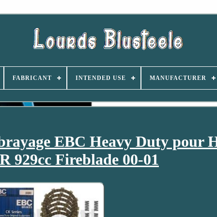
FABRICANT
INTENDED USE
MANUFACTURER
embrayage EBC Heavy Duty pour 
 929cc Fireblade 00-01