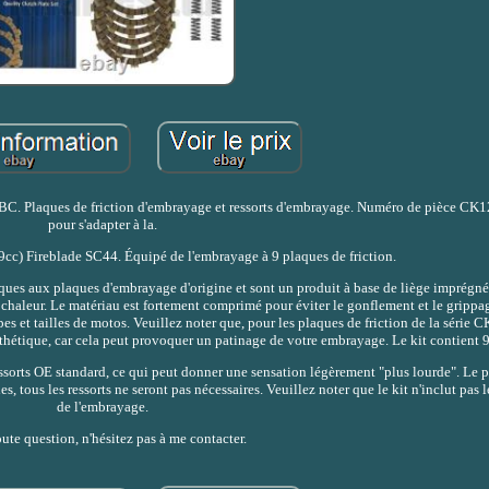
d'EBC. Plaques de friction d'embrayage et ressorts d'embrayage. Numéro de pièce C
pour s'adapter à la.
 Fireblade SC44. Équipé de l'embrayage à 9 plaques de friction.
ues aux plaques d'embrayage d'origine et sont un produit à base de liège imprégné
 chaleur. Le matériau est fortement comprimé pour éviter le gonflement et le gripp
es et tailles de motos. Veuillez noter que, pour les plaques de friction de la série 
thétique, car cela peut provoquer un patinage de votre embrayage. Le kit contient 9
ssorts OE standard, ce qui peut donner une sensation légèrement "plus lourde". Le 
s, tous les ressorts ne seront pas nécessaires. Veuillez noter que le kit n'inclut pas 
de l'embrayage.
ute question, n'hésitez pas à me contacter.