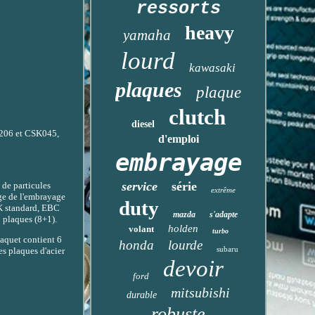
ressorts
heavy
yamaha
lourd
kawasaki
plaques
plaque
clutch
diesel
K1206 et CSK045,
d'emploi
embrayage
service
série
 de particules
extrême
age de l'embrayage
duty
CK standard, EBC
mazda
s'adapte
 plaques (8+1).
holden
volant
turbo
paquet contient 6
honda
lourde
subaru
les plaques d'acier
devoir
ford
mitsubishi
durable
robuste