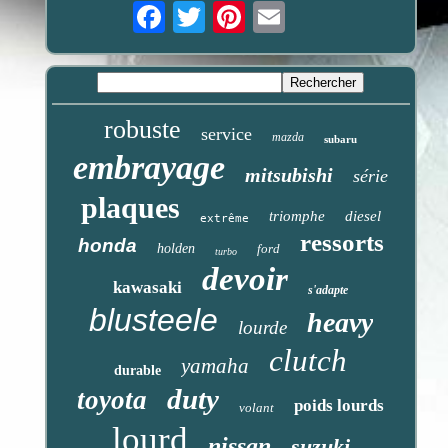
Email
robuste
service
mazda
subaru
embrayage
mitsubishi
série
plaques
triomphe
diesel
extrême
ressorts
honda
holden
ford
turbo
devoir
kawasaki
s'adapte
blusteele
heavy
lourde
clutch
yamaha
durable
duty
toyota
poids lourds
volant
lourd
nissan
suzuki