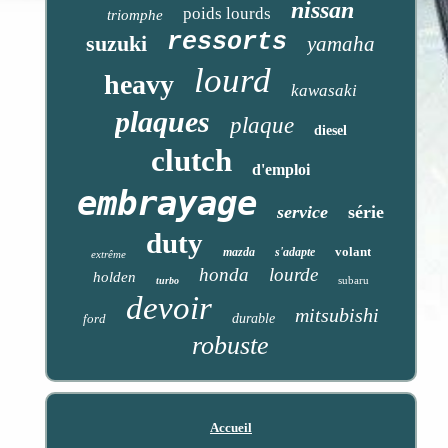
nissan
poids lourds
triomphe
ressorts
suzuki
yamaha
lourd
heavy
kawasaki
plaques
plaque
diesel
clutch
d'emploi
embrayage
service
série
duty
volant
mazda
s'adapte
extrême
honda
lourde
holden
subaru
turbo
devoir
mitsubishi
ford
durable
robuste
Accueil