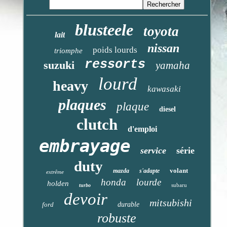
blusteele
toyota
lait
nissan
poids lourds
triomphe
ressorts
suzuki
yamaha
lourd
heavy
kawasaki
plaques
plaque
diesel
clutch
d'emploi
embrayage
service
série
duty
volant
mazda
s'adapte
extrême
honda
lourde
holden
subaru
turbo
devoir
mitsubishi
ford
durable
robuste