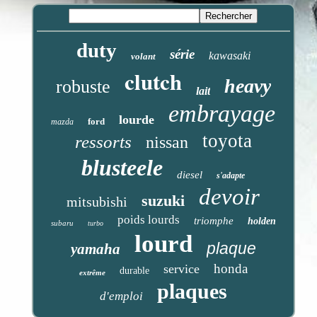
duty
série
kawasaki
volant
clutch
heavy
robuste
lait
embrayage
lourde
ford
mazda
toyota
ressorts
nissan
blusteele
diesel
s'adapte
devoir
suzuki
mitsubishi
poids lourds
triomphe
holden
subaru
turbo
lourd
plaque
yamaha
honda
service
durable
extrême
plaques
d'emploi