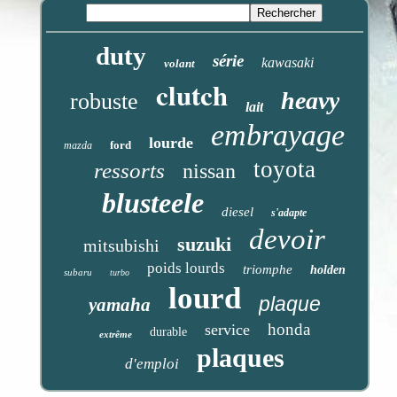
duty
série
kawasaki
volant
clutch
heavy
robuste
lait
embrayage
lourde
ford
mazda
toyota
ressorts
nissan
blusteele
diesel
s'adapte
devoir
suzuki
mitsubishi
poids lourds
triomphe
holden
subaru
turbo
lourd
plaque
yamaha
honda
service
durable
extrême
plaques
d'emploi