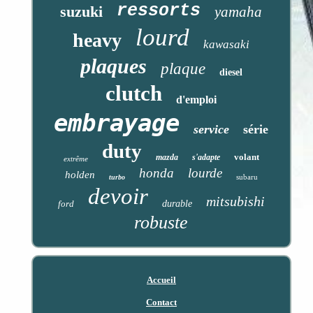
ressorts
suzuki
yamaha
lourd
heavy
kawasaki
plaques
plaque
diesel
clutch
d'emploi
embrayage
service
série
duty
volant
mazda
s'adapte
extrême
honda
lourde
holden
subaru
turbo
devoir
mitsubishi
ford
durable
robuste
Accueil
Contact