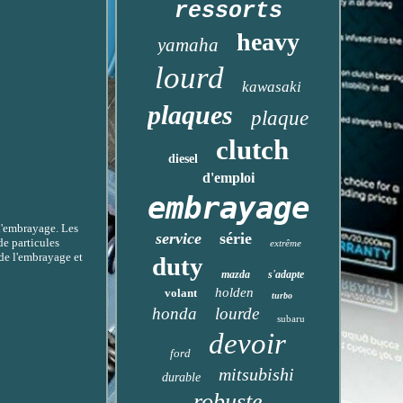
ressorts
heavy
yamaha
lourd
kawasaki
plaques
plaque
clutch
diesel
d'emploi
embrayage
l'embrayage. Les
service
série
de particules
extrême
 de l'embrayage et
duty
mazda
s'adapte
holden
volant
turbo
honda
lourde
subaru
devoir
ford
mitsubishi
durable
robuste