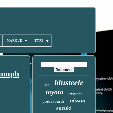
MARQUE
TYPE
iumph
blusteele
lait
toyota
triomphe
nissan
poids lourds
suzuki