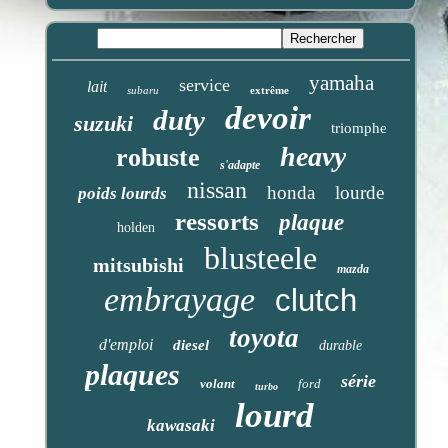
yamaha
service
lait
subaru
extrême
devoir
duty
suzuki
triomphe
heavy
robuste
s'adapte
nissan
honda
lourde
poids lourds
ressorts
plaque
holden
blusteele
mitsubishi
mazda
embrayage
clutch
toyota
d'emploi
diesel
durable
plaques
série
volant
ford
turbo
lourd
kawasaki