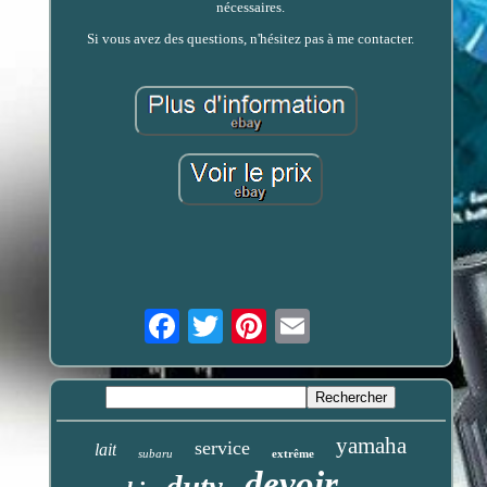
nécessaires.
Si vous avez des questions, n'hésitez pas à me contacter.
Email
yamaha
service
lait
subaru
extrême
devoir
duty