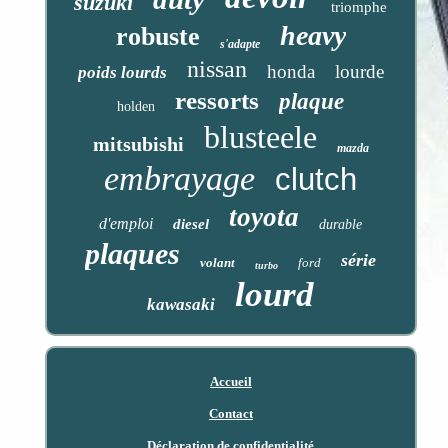
suzuki
triomphe
heavy
robuste
s'adapte
nissan
honda
lourde
poids lourds
ressorts
plaque
holden
blusteele
mitsubishi
mazda
embrayage
clutch
toyota
d'emploi
diesel
durable
plaques
série
volant
ford
turbo
lourd
kawasaki
Accueil
Contact
Déclaration de confidentialité