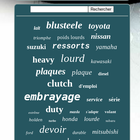
blusteele
toyota
lait
nissan
poids lourds
triomphe
ressorts
suzuki
yamaha
lourd
heavy
kawasaki
plaques
plaque
diesel
clutch
d'emploi
embrayage
service
série
duty
volant
mazda
s'adapte
extrême
honda
lourde
holden
subaru
turbo
devoir
mitsubishi
ford
durable