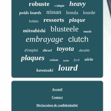
heavy
robuste
s'adapte
nissan
honda
lourde
poids lourds
ressorts
plaque
holden
blusteele
mitsubishi
mazda
embrayage
clutch
toyota
d'emploi
diesel
durable
plaques
série
volant
ford
turbo
lourd
kawasaki
Accueil
Contact
Déclaration de confidentialité