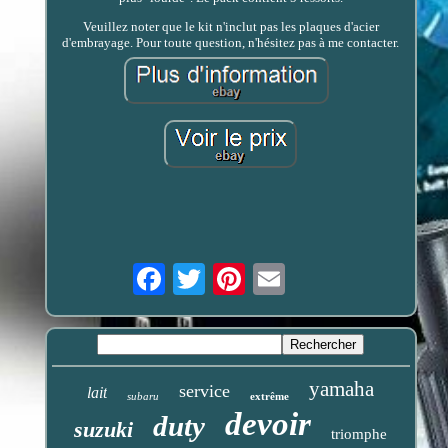
Veuillez noter que le kit n'inclut pas les plaques d'acier
d'embrayage. Pour toute question, n'hésitez pas à me contacter.
Email
yamaha
service
lait
subaru
extrême
devoir
duty
suzuki
triomphe