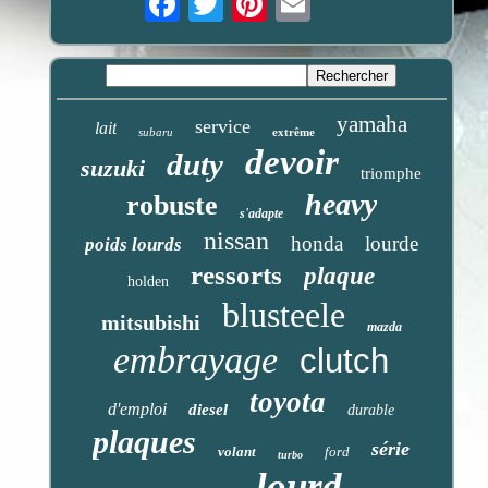
yamaha
service
lait
subaru
extrême
devoir
duty
suzuki
triomphe
heavy
robuste
s'adapte
nissan
honda
lourde
poids lourds
ressorts
plaque
holden
blusteele
mitsubishi
mazda
embrayage
clutch
toyota
d'emploi
diesel
durable
plaques
série
volant
ford
turbo
lourd